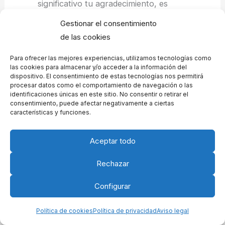
significativo tu agradecimiento, es
recomendable mencionar proyectos o
Gestionar el consentimiento
experiencias específicas en las que el
de las cookies
director haya tenido un impacto notable.
Para ofrecer las mejores experiencias, utilizamos tecnologías como
Esto puede ser una situación en la que su
las cookies para almacenar y/o acceder a la información del
dispositivo. El consentimiento de estas tecnologías nos permitirá
orientación fue crucial, una decisión que
procesar datos como el comportamiento de navegación o las
benefició a la organización o un proyecto
identificaciones únicas en este sitio. No consentir o retirar el
consentimiento, puede afectar negativamente a ciertas
que dirigió exitosamente.
características y funciones.
Expresión del impacto personal:
Más allá
Aceptar todo
del reconocimiento profesional, un
Rechazar
agradecimiento perfecto a un director debe
contener una reflexión sobre cómo su labor
Configurar
ha afectado positivamente en el plano
Política de cookies
Política de privacidad
Aviso legal
personal. Esto puede ser un crecimiento