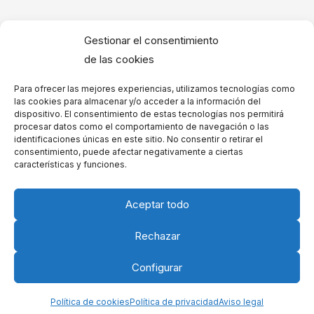
Agradecimiento a investigadores médicos
Gestionar el consentimiento
Hermosas palabras de Agradecimiento por logros
de las cookies
artísticos
Para ofrecer las mejores experiencias, utilizamos tecnologías como
Agradecimiento por reconocimientos de la
las cookies para almacenar y/o acceder a la información del
dispositivo. El consentimiento de estas tecnologías nos permitirá
comunidad – Palabras para dedicar
procesar datos como el comportamiento de navegación o las
identificaciones únicas en este sitio. No consentir o retirar el
Frases de Agradecimiento por logros familiares
consentimiento, puede afectar negativamente a ciertas
características y funciones.
Ejemplos de Agradecimiento a personal de
emergencias
Aceptar todo
Rechazar
Copyright © 2026
Configurar
Política de cookies
-
Política de privacidad
-
Aviso legal
-
Contacto
Política de cookies
Política de privacidad
Aviso legal