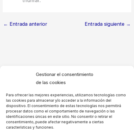
triunfar.
←
Entrada anterior
Entrada siguiente
→
Agradecimiento a investigadores médicos
Gestionar el consentimiento
Hermosas palabras de Agradecimiento por logros
de las cookies
artísticos
Para ofrecer las mejores experiencias, utilizamos tecnologías como
Agradecimiento por reconocimientos de la
las cookies para almacenar y/o acceder a la información del
dispositivo. El consentimiento de estas tecnologías nos permitirá
comunidad – Palabras para dedicar
procesar datos como el comportamiento de navegación o las
identificaciones únicas en este sitio. No consentir o retirar el
Frases de Agradecimiento por logros familiares
consentimiento, puede afectar negativamente a ciertas
características y funciones.
Ejemplos de Agradecimiento a personal de