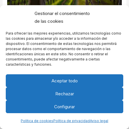
Gestionar el consentimiento
de las cookies
←
Entrada anterior
Entrada siguiente
→
Para ofrecer las mejores experiencias, utilizamos tecnologías como
las cookies para almacenar y/o acceder a la información del
dispositivo. El consentimiento de estas tecnologías nos permitirá
procesar datos como el comportamiento de navegación o las
identificaciones únicas en este sitio. No consentir o retirar el
consentimiento, puede afectar negativamente a ciertas
características y funciones.
Agradecimiento a investigadores médicos
Aceptar todo
Hermosas palabras de Agradecimiento por logros
Rechazar
artísticos
Agradecimiento por reconocimientos de la
Configurar
comunidad – Palabras para dedicar
Política de cookies
Política de privacidad
Aviso legal
Frases de Agradecimiento por logros familiares