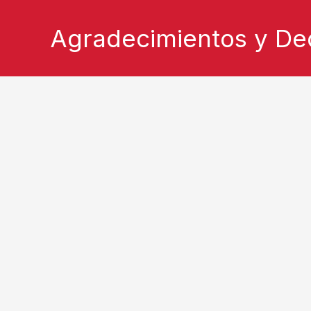
Ir
Agradecimientos y Ded
al
contenido