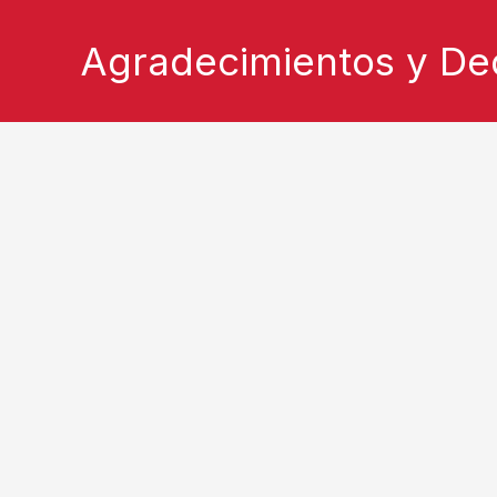
Ir
Agradecimientos y Ded
al
contenido