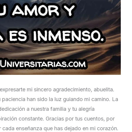
xpresarte mi sincero agradecimiento, abuelita.
u paciencia han sido la luz guiando mi camino. La
dedicación a nuestra familia y tu alegría
iración constante. Gracias por tus cuentos, por
or cada enseñanza que has dejado en mi corazón.