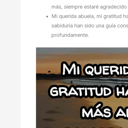
más, siempre estaré agradecido a
Mi querida abuela, mi gratitud h
sabiduría han sido una guía cons
profundamente.