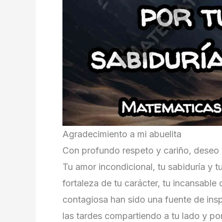
Agradecimiento a mi abuelita
Con profundo respeto y cariño, deseo e
Tu amor incondicional, tu sabiduría y t
fortaleza de tu carácter, tu incansable 
contagiosa han sido una fuente de insp
las tardes compartiendo a tu lado y p