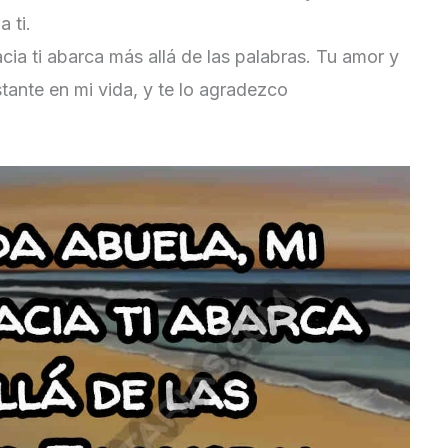
 ti.
acia ti abarca más allá de las palabras. Tu amor y
tante en mi vida, y te lo agradezco