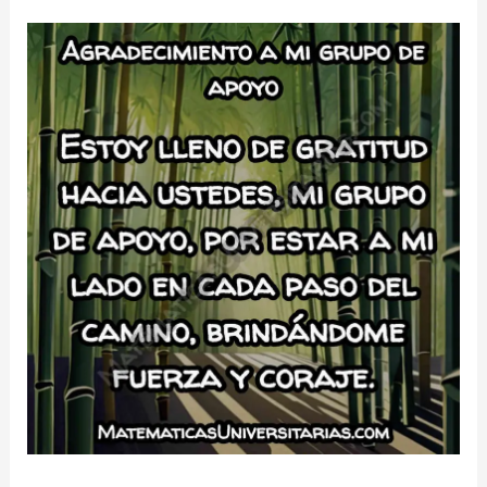
mi
salud
–
Palabras