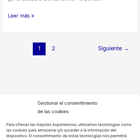
Agradecimiento
Leer más »
a
las
personas
1
2
Siguiente
→
que
me
han
perdonado
Agradecimiento a investigadores médicos
Gestionar el consentimiento
Hermosas palabras de Agradecimiento por logros
de las cookies
artísticos
Para ofrecer las mejores experiencias, utilizamos tecnologías como
Agradecimiento por reconocimientos de la
las cookies para almacenar y/o acceder a la información del
dispositivo. El consentimiento de estas tecnologías nos permitirá
comunidad – Palabras para dedicar