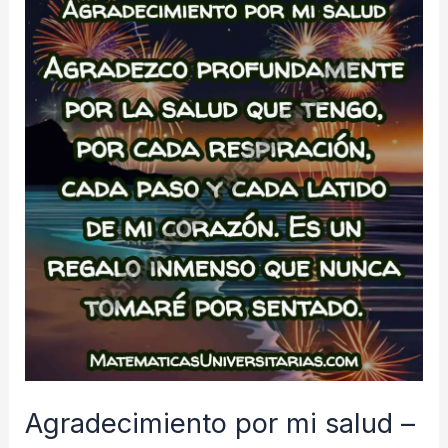
las
personas
que
me
inspiran
Agradecimiento por mi salud –