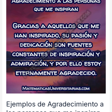
las
personas
que
se
acordaron
de
mi
cumpleaños
Ejemplos de Agradecimiento a