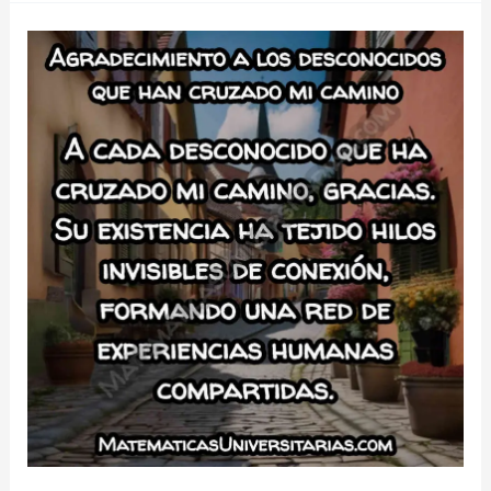
Agradecimiento
a
mi
grupo
de
apoyo