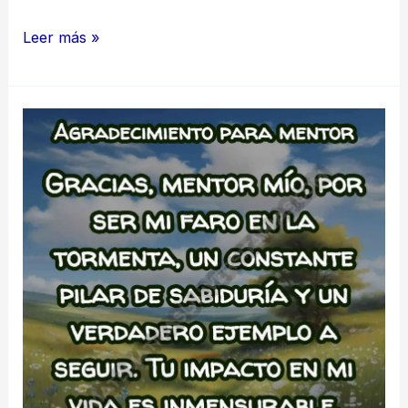
Agradecimiento
Leer más »
a
mi
comunidad