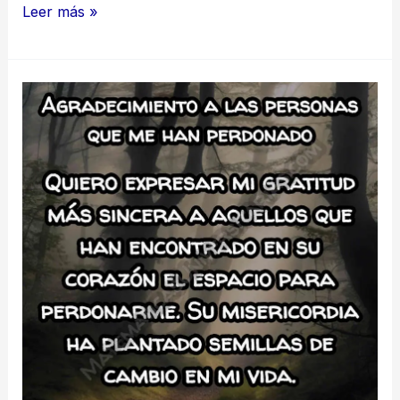
Agradecimiento
Leer más »
para
mentor