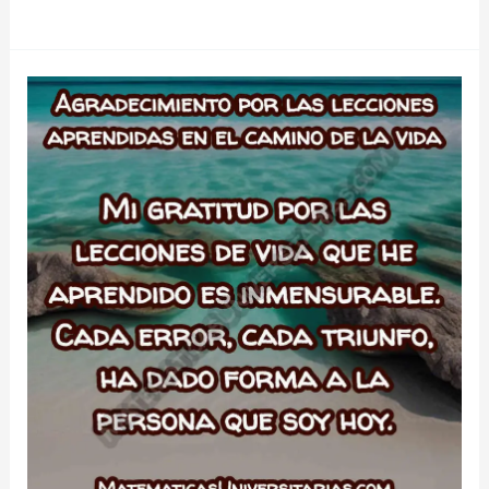
de
Agradecimiento
a
los
desconocidos
que
han
cruzado
mi
camino