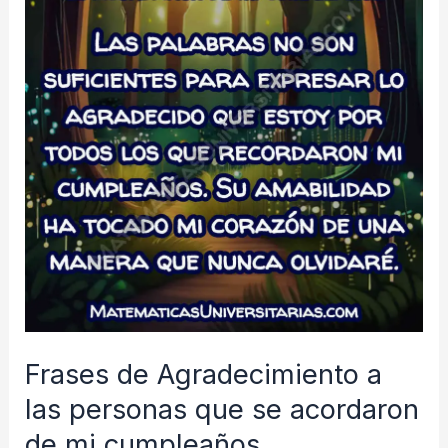
–
Palabras
y
tarjetas
Frases de Agradecimiento a
las personas que se acordaron
de mi cumpleaños